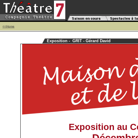
.
<<Home
Exposition - GRIT - Gérard David
Exposition au Co
Décembre