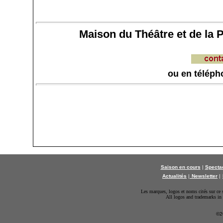
Maison du Théâtre et de la 
ou en téléph
Saison en cours
|
Spectac
Actualités
|
Newsletter
|
Les marques, logos et noms cités sur ce si
All logos and trademarks in 
©2