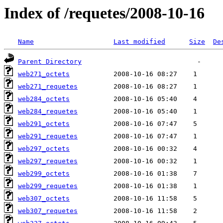
Index of /requetes/2008-10-16
Name
Last modified
Size
De
Parent Directory
web271_octets
web271_requetes
web284_octets
web284_requetes
web291_octets
web291_requetes
web297_octets
web297_requetes
web299_octets
web299_requetes
web307_octets
web307_requetes